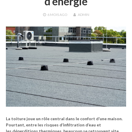
d’énergie
6 MOIS
AGO
ADMIN
La
toiture
joue un rôle central dans le confort d’une maison.
Pourtant, entre les risques d’
infiltration d’eau
et
les
déperditions thermiques
, beaucoup se retrouvent vite