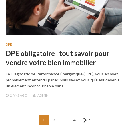
DPE
DPE obligatoire : tout savoir pour
vendre votre bien immobilier
Le Diagnostic de Performance Énergétique (DPE), vous en avez
probablement entendu parler. Mais saviez-vous qu’il est devenu
un élément incontournable dans…
2 ANS
AGO
ADMIN
Pagination
1
2
…
4
Suivant