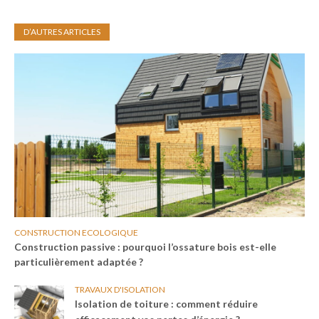
des
publications
D’AUTRES ARTICLES
CONSTRUCTION ECOLOGIQUE
Construction passive : pourquoi l’ossature bois est-elle
particulièrement adaptée ?
TRAVAUX D'ISOLATION
Isolation de toiture : comment réduire